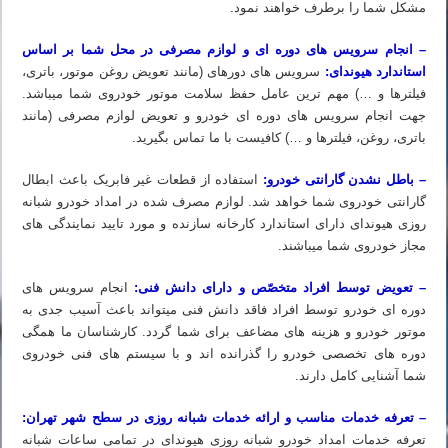
مشکل شما را برطرف خواهند نمود.
– انجام سرویس های دوره ای و لوازم مصرفی در محل شما بر اساس
استاندارد هیوندای:
سرویس های دورهای (مانند تعویض روغن موتور، باتری،
فیلترها و …) مهم ترین عامل حفظ سلامت موتور خودروی شما میباشد.
جهت انجام سرویس های دوره ای خودرو و تعویض لوازم مصرفی (مانند
باتری، روغن، فیلترها و …) کافیست با ما تماس بگیرید.
– باطل نشدن گارانتی خودرو:
استفاده از قطعات غیر فابریک باعث ابطال
گارانتی خودروی شما خواهد شد. لوازم مصرف شده در امداد خودرو شبانه
روزی هیوندای دارای استاندارد کارخانه سازنده و مورد تایید نمایندگی های
مجاز خودروی شما میباشند.
– تعویض توسط افراد متخصّص و دارای دانش فنی:
انجام سرویس های
دوره ای خودرو توسط افراد فاقد دانش فنی میتواند باعث آسیب جدی به
موتور خودرو و هزینه های مضاعف برای شما گردد. کارشناسان ما همگی
دوره های تخصصی خودرو را گذرانده اند و با سیستم های فنی خودروی
شما آشنایی کامل دارند.
– تعرفه خدمات مناسب و ارائه خدمات شبانه روزی در سطح شهر تهران:
تعرفه خدمات امداد خودرو شبانه روزی هیوندای در تمامی ساعات شبانه