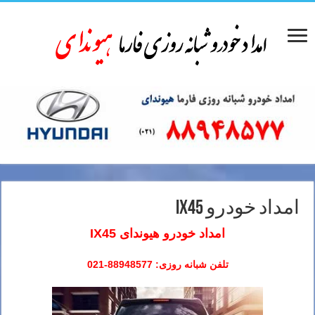
امداد خودرو IX45
امداد خودرو هیوندای IX45
تلفن شبانه روزی: 88948577-021