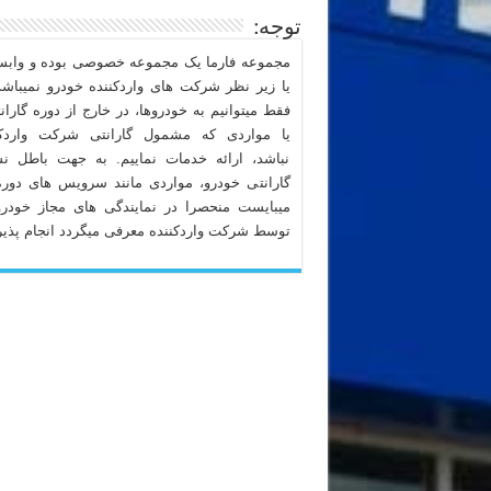
توجه:
مجموعه فارما یک مجموعه خصوصی بوده و وابست
یا زیر نظر شرکت های واردکننده خودرو نمیباشد
فقط میتوانیم به خودروها، در خارج از دوره گاران
یا مواردی که مشمول گارانتی شرکت واردکن
نباشد، ارائه خدمات نماییم. به جهت باطل ن
گارانتی خودرو، مواردی مانند سرویس های دوره
میبایست منحصرا در نمایندگی های مجاز خودرو
توسط شرکت واردکننده معرفی میگردد انجام پذیر