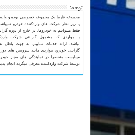
توجه:
مجموعه فارما یک مجموعه خصوصی بوده و وابست
یا زیر نظر شرکت های واردکننده خودرو نمیباشد
فقط میتوانیم به خودروها، در خارج از دوره گاران
یا مواردی که مشمول گارانتی شرکت واردکن
نباشد، ارائه خدمات نماییم. به جهت باطل ن
گارانتی خودرو، مواردی مانند سرویس های دوره
میبایست منحصرا در نمایندگی های مجاز خودرو
توسط شرکت واردکننده معرفی میگردد انجام پذیر