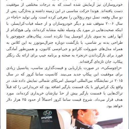
خودروسازان نیز آزمایش شده است که به درجات مختلفی از موفقیت
دست یافته‌اند. هوندا حرکت مناسبی در این زمینه داشته و به‌تازگی، پس از
دو سال وقفه، نسل دوم ریج‌لاین را معرفی کرده است. ولی تولید «باجا» در
سال ۲۰۰۶ متوقف شد و دیگر خودروسازان و از جمله فیات-کرایسلر، با
اینکه صحبت‌هایی در مورد یک وسیله نقلیه مشابه کرده‌اند، ولی هیچ‌کدام از
آنها راهی به سوی بازار اتومبیل پیدا نکرده است. پیکاپ‌های جمع‌وجور با
طراحی بدنه بر شاسی، با بازگشت دوباره جنرال‌موتورز به این کلاس به
همراه مدل‌های شورولت کلرادو و جی‌ام‌سی کانیون، و همین‌طور آمادگی
فورد برای بازگرداندن «رنجر» به صحنه و برنامه جیپ برای ارائه یک رنگلر
پیکاپ، جان تازه‌ای گرفته‌اند.
«زاچوسکی»، در صورت بازاریابی و قیمت‌گذاری مناسب، پتانسیل زیادی
برای موفقیت این پیکاپ جدید می‌بیند. کانسپت سانتا کروز که در سال
۲۰۱۵ در نمایشگاه بین‌المللی اتومبیل امریکای شمالی نمایش داده شد، در
واقع یک کراس‌اور با یک قسمت بارگیر اضافه بود که خریدارانی را که قبلاً‌
تراک‌هایی با قسمت بارگیر بیش از حدّ نیازشان خریداری کرده‌اند، مورد
هدف قرار می‌داد. شروع قیمت سانتا کروز احتمالاً از حدود ۲۵ هزار دلار
خواهد بود.