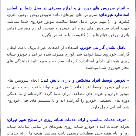
– انجام سرویس های دوره ای و لوازم مصرفی در محل شما بر اساس
استاندارد هیوندای:
سرویس های دورهای (مانند تعویض روغن موتور، باتری،
فیلترها و …) مهم ترین عامل حفظ سلامت موتور خودروی شما میباشد.
جهت انجام سرویس های دوره ای خودرو و تعویض لوازم مصرفی (مانند
باتری، روغن، فیلترها و …) کافیست با ما تماس بگیرید.
– باطل نشدن گارانتی خودرو:
استفاده از قطعات غیر فابریک باعث ابطال
گارانتی خودروی شما خواهد شد. لوازم مصرف شده در امداد خودرو شبانه
روزی هیوندای دارای استاندارد کارخانه سازنده و مورد تایید نمایندگی های
مجاز خودروی شما میباشند.
– تعویض توسط افراد متخصّص و دارای دانش فنی:
انجام سرویس های
دوره ای خودرو توسط افراد فاقد دانش فنی میتواند باعث آسیب جدی به
موتور خودرو و هزینه های مضاعف برای شما گردد. کارشناسان ما همگی
دوره های تخصصی خودرو را گذرانده اند و با سیستم های فنی خودروی
شما آشنایی کامل دارند.
– تعرفه خدمات مناسب و ارائه خدمات شبانه روزی در سطح شهر تهران:
تعرفه خدمات امداد خودرو شبانه روزی هیوندای در تمامی ساعات شبانه
روز و ایام هفته حتی تعطیلات رسمی ثابت میباشد. هدف ما ارائه خدمات