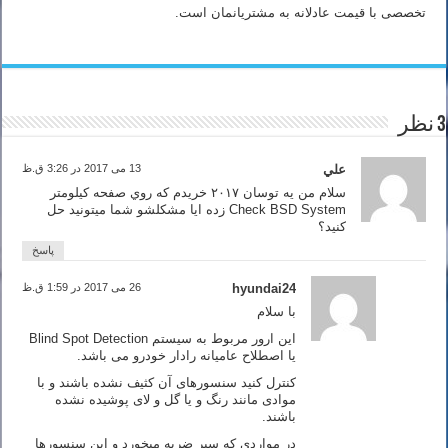
تخصصی با قیمت عادلانه به مشتریانمان است.
3 نظر
علي
13 می 2017 در 3:26 ق.ظ
سلام من يه توسان ٢٠١٧ خريدم كه روي صفحه كيلومتر
Check BSD System زده ايا مشكلشو شما ميتونيد حل
كنيد؟
پاسخ
hyundai24
26 می 2017 در 1:59 ق.ظ
با سلام
این ارور مربوط به سیستم Blind Spot Detection
یا اصطلاح عامیانه رادار خودرو می باشد.
کنترل کنید سنسورهای آن کثیف نشده باشند و با
موادی مانند رنگ و یا گل و لای پوشیده نشده
باشند.
در مواردی که سپر ضربه میخورد و این سنسورها