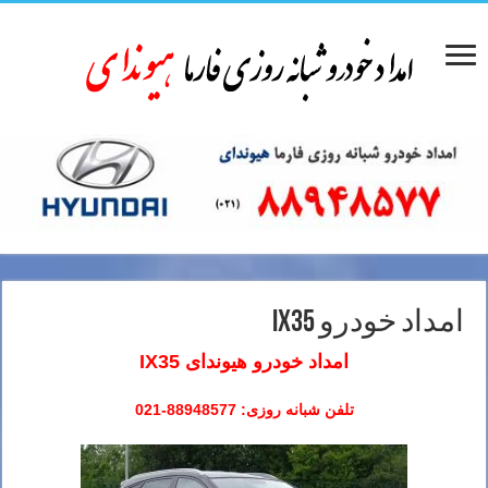
امداد خودرو IX35
امداد خودرو هیوندای IX35
تلفن شبانه روزی: 88948577-021