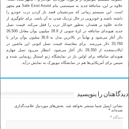
علاوه بر این، سانتافهٔ جدید به سیستمی بنام Safe Exist Assist هم مجهز
است. این سیستم زمانی که سرنشینان قصد باز کردن درب خودرو را
داشته باشند و خودرویی در حال نزدیک شدن به آن باشد، برای جلوگیری از
حادثه علاوه بر هشدار، به‌طور خودکار درب را قفل می‌کند. قیمت نسل
جدید هیوندای سانتافه در کرهٔ جنوبی از 28.9 میلیون یوآن معادل 26,500
دلار آغاز می‌شود و نهایتاً در بالاترین مدل به 36.8 میلیون یوآن برابر با
33,760 دلار می‌رسد. برای مقایسهٔ، قیمت نسل کنونی این ماشین در
ایالات‌متحده از 29,350 دلار آغاز می‌شود. انتظار می‌رود نسل چهارم
هیوندای سانتافه برای اولین بار در نمایشگاه ژنو امسال رونمایی شده و
سپس برای آمریکایی‌ها هم در نمایشگاه نیویورک به نمایش درآید.
دیدگاهتان را بنویسید
نشانی ایمیل شما منتشر نخواهد شد.
بخش‌های موردنیاز علامت‌گذاری
شده‌اند
*
دیدگاه
*