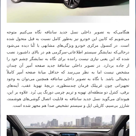
هنگامی‌که به تصویر داخلی نسل جدید سانتافه نگاه می‌کنیم متوجه
می‌شویم که کابین این خودرو نیز به‌طور کامل نسبت به قبل متحول شده
است. در کنسول مرکزی خودرو ویژگی‌های مشابهی با کُنا دیده می‌شود
درحالی‌که نمایشگر سیستم اطلاعاتی-سرگرمی هم در بالای داشبورد نصب
شده که این یعنی نیازی نیست راننده برای نگاه به نمایشگر چشم خود را
از جاده بردارد. در تصویر داخلی سانتافهٔ جدید صفحه آمپر آن چندان
مشخص نیست اما به نظر می‌رسد که حداقل میانهٔ صفحه آمپر کاملاً
دیجیتالی باشد. با نگاه به تصویر داخلی سانتافه همچنین می‌توان به وجود
تجهیزاتی چون غربیلک فرمان چندمنظوره، دریچهٔ تهویهٔ عقب، آینه‌های
برقی، کنترل دو منطقه‌ای تهویه و تریم چرمی دورنگ پی بُرد. علاوه بر این،
هیوندای می‌گوید نسل جدید سانتافه به قابلیت اتصال گوشی‌های هوشمند،
شارژر بی‌سیم، کارپلی اپل و سیستم تشخیص صدا هم مجهز شده است.