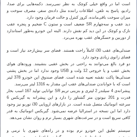
است اما در واقع خیلی کوچک به نظر نمی‌رسد. دکمه‌هایی برای صدا،
رادیو، پاسخ به تلفن، اطلاعات راننده مثل داده‌ی سفر، مصرف سوخت و
میزان سوخت باقی‌مانده، کروز کنترل و حالت فرمان وجود دارد.
دید عقب و سه‌چهارم SR ضعیف است و ستون C ضخیم و پنجره عقب
نازک و کوچک در این دید کم نقش دارند. البته این خودرو به‌طور استاندارد
از دوربین و حسگرهای عقب بهره می‌برد.
صندلی‌های عقب i30 کاملاً راحت هستند. فضای سر بیش‌ازحد نیاز است و
فضای زانوی زیادی وجود دارد.
دو فرد بالغ می‌توانند به راحتی در بخش عقبی بنشینند. ورودهای هوای
بخش عقب و یا خروجی 12 ولت و USB وجود ندارد اما در بخش پشتی
صندلی‌ها پاکت نقشه تعبیه شده است. فضای صندوق این خودرو 378 لیتر
است که با خواباندن صندلی‌های عقب این مقدار به 1316 لیتر می‌رسد.
پیشرانه‌ی 4 سیلندر 2 لیتری و بنزینی تریم SR توانایی تولید 167 اسب بخار
قدرت و 201 نیوتون متر گشتاور را دارد و این پیشرانه به گیربکس 6
سرعته اتوماتیک متصل شده است. در بازارهای اروپایی i30 توربو نیز وجود
دارد اما این نسخه در استرالیا عرضه نمی‌شود. گیربکس اتوماتیک به قدر
کافی سریع است و در سرعت‌های شهری بسیار نرم و روان نشان می‌دهد.
سیستم تعلیق این خودرو نرم بوده و در راه‌های شهری با نرمی و