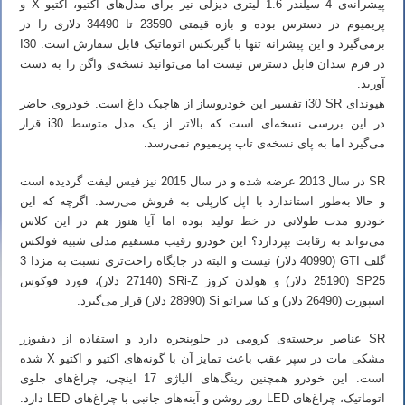
پیشرانه‌ی 4 سیلندر 1.6 لیتری دیزلی نیز برای مدل‌های اکتیو، اکتیو X و
پریمیوم در دسترس بوده و بازه قیمتی 23590 تا 34490 دلاری را در
برمی‌گیرد و این پیشرانه تنها با گیربکس اتوماتیک قابل سفارش است. I30
در فرم سدان قابل دسترس نیست اما می‌توانید نسخه‌ی واگن را به دست
آورید.
هیوندای i30 SR تفسیر این خودروساز از هاچبک داغ است. خودروی حاضر
در این بررسی نسخه‌ای است که بالاتر از یک مدل متوسط i30 قرار
می‌گیرد اما به پای نسخه‌ی تاپ پریمیوم نمی‌رسد.
SR در سال 2013 عرضه شده و در سال 2015 نیز فیس لیفت گردیده است
و حالا به‌طور استاندارد با اپل کارپلی به فروش می‌رسد. اگرچه که این
خودرو مدت طولانی در خط تولید بوده اما آیا هنوز هم در این کلاس
می‌تواند به رقابت بپردازد؟ این خودرو رقیب مستقیم مدلی شبیه فولکس
گلف GTI (40990 دلار) نیست و البته در جایگاه راحت‌تری نسبت به مزدا 3
SP25 (25190 دلار) و هولدن کروز SRi-Z (27140 دلار)، فورد فوکوس
اسپورت (26490 دلار) و کیا سراتو Si (28990 دلار) قرار می‌گیرد.
SR عناصر برجسته‌ی کرومی در جلوپنجره دارد و استفاده از دیفیوزر
مشکی مات در سپر عقب باعث تمایز آن با گونه‌های اکتیو و اکتیو X شده
است. این خودرو همچنین رینگ‌های آلیاژی 17 اینچی، چراغ‌های جلوی
اتوماتیک، چراغ‌های LED روز روشن و آینه‌های جانبی با چراغ‌های LED دارد.