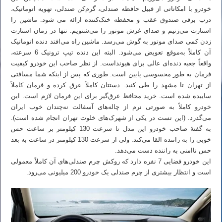
خودرو با امکاناتی از قبیل حافظه صندلی، گرم‌کن صندلی، تهویه اتوماتیک،
درب برقی صندوق عقب و محفظه خنک‌کننده ارائه می شود. ماشین را
استارت می‌زنیم و صدای غرش موتور را می‌شنویم. تنها در زمان استارت
زدن کمی صدای موتور به گوش می‌رسد. ماشین راه می‌افتد دنده اتوماتیک
آن کاملاً به‌موقع تعویض می‌شود. البته این دنده تیپ ترونیک 6 سرعته،
واقعاً جعبه دنده‌ای عالی برای هیونداست. از نظر صاحب این خودرو کیفیت
فرمان به طور محسوسی پایین است. طوری که پس از اینکه شما مسافتی
از تهران تا مشهد را طی کنید. دستتان کاملاً عرق کرده و فرمان کاملاً
ساییده شده است. خرید محافظ عرق‌گیر برای این فرمان لازم است. این
خودرو کاملاً به صورتی نرم از چاله‌های آسفالت نه‌چندان خوب ایران
می‌گذرد. (این تست در یکی از شهرک‌های خلوت تهران انجام شده است).
به گفتهٔ صاحب خودرو این مدل تا سرعت 130 کیلومتر بر ساعت حس
خوبی را به راننده القا می‌کند. ولی از سرعت 130 کیلومتر در ساعت به بعد
حس ناامنی به راننده دست می‌دهد.
این خودرو فضایی 7 نفره دارد که روکش چرم صندلی‌های آن کاملاً معمولی
است و انتظار بیشتری از چرم صندلی یک خودرو 200 میلیونی می‌رود.