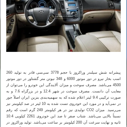
پیشرانه شش سیلندر وراکروز با حجم 3778 سی‌سی قادر به تولید 260
اسب بخار نیرو در دور موتور 6000 و 348 نیوتن متر گشتاور در دور موتور
4500 می‌باشد. مصرف سوخت و میزان آلایندگی این خودرو را می‌توان از
معایب آن دانست. مصرف سوخت در شهر 12.4 و در بزرگراه 7.6 و به
صورت ترکیبی 9.4 لیتر اعلام شده که به سهمیه‌بندی بنزین ایران اصلاً جور
در نمی‌آید و در مورد این خودروی تست شده به 10 لیتر در صد کیلومتر نیز
می‌رسید. میزان CO2 تولیدی نیز در هر کیلومتر 249 گرم است که رقم
نسبتاً بالایی می‌باشد. شتاب صفر تا صد این خودروی 2261 کیلویی 10.4
ثانیه و نهایت سرعت آن 200 کیلومتر بر ساعت می‌باشد. تولید وراکروز در