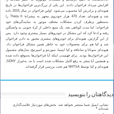
افزایش می‌داد فراخوان دادند. این یکی از بزرگ‌ترین فراخوان‌ها در تاریخ
هیوندای و برادرش کیا محسوب می‌شود. اولین فراخوان در سال 2015 داده
شد و هیوندای تعداد 470 هزار خودروی مجهز به پیشرانهٔ Theta II را
به‌منظور برطرف کردن مشکلات مختلف موتور به نمایندگی‌های خود
فراخواند؛ اما مدت کوتاهی بعد، یک منبع داخلی از کرهٔ جنوبی به واشنگتن
رفته و ادعا کرد که این مشکل در خودروهای بسیار بیشتری وجود دارد. پس
از این گزارش، هیوندای برای خودروهای بیشتری مجبور به دادن فراخوان
شد و کیا هم برای محصولات خود به خاطر همین مشکل فراخوان داد.
هیوندای سوناتا و سانتافه و کیا اپتیما، سورنتو و اسپرتیج، مدل‌های مشمول
این فراخوان‌ها بودند. برای فهمیدن اینکه آیا فراخوان‌ها به‌موقع داده شده
و همچنین آیا منجر به رفع کامل مشکلات شده است یا نه، به‌غیراز SDNY،
هیوندای و کیا توسط NHTSA هم تحت بررسی قرار گرفته‌اند.
دیدگاهتان را بنویسید
نشانی ایمیل شما منتشر نخواهد شد.
بخش‌های موردنیاز علامت‌گذاری
شده‌اند
*