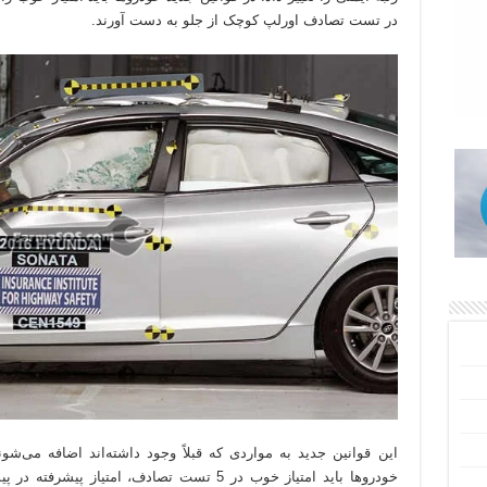
در تست تصادف اورلپ کوچک از جلو به دست آورند.
خودروها باید امتیاز خوب در 5 تست تصادف، امتیا