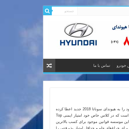
 خودرو
تماس با ما
موسسه بیمه ایمنی بزرگراه‌های آمریکا IIHS بالاترین رتبه ایمنی خود را به هیوندای سوناتا 2018 جدید اعطا کرده
است. این سدان میدسایز کره‌ای هم‌اکنون یکی از تنها 4 خودرویی است که در کلاس خاص خود امتیاز ایمنی Top
شته این موسسه قوانین موجود برای کسب بالاترین
 برای چراغ‌های جلو و حداقل امتیاز پذیرفتنی را