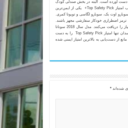
به دست آورده است. البته در بخش صندلی کودک
امتیاز مرزی برای سوناتای جدید ثبت شده است. این خودرو با کسب امتیاز Top Safety Pick+ یکی از ایمن‌ترین
 سوبارو اوت بک، سوبارو لگاسی و تویوتا کمری.
یستم ترمز اضطراری خودکار سفارشی مجهز باشند.
همچنین مدل‌هایی که دارای چراغ‌های LED دینامیک هستند این امتیاز را دریافت می‌کنند. مدل سال 2018 سوناتا
نسبت به سال قبل بهبودهایی داشته است. نسخه سال 2017 این سدان تنها امتیاز Top Safety Pick را به دست
ند که همین امر مانع از دست‌یابی به بالاترین امتیاز ایمنی شده
ی شده‌اند
*