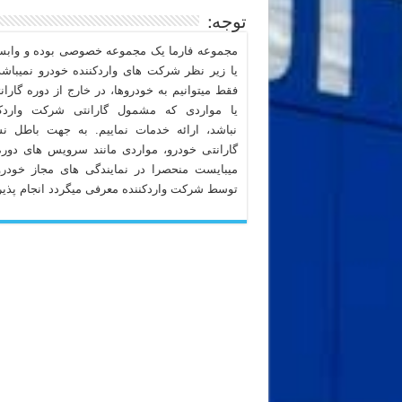
توجه:
مجموعه فارما یک مجموعه خصوصی بوده و وابست
یا زیر نظر شرکت های واردکننده خودرو نمیباشد
فقط میتوانیم به خودروها، در خارج از دوره گاران
یا مواردی که مشمول گارانتی شرکت واردکن
نباشد، ارائه خدمات نماییم. به جهت باطل ن
گارانتی خودرو، مواردی مانند سرویس های دوره
میبایست منحصرا در نمایندگی های مجاز خودرو
توسط شرکت واردکننده معرفی میگردد انجام پذیر