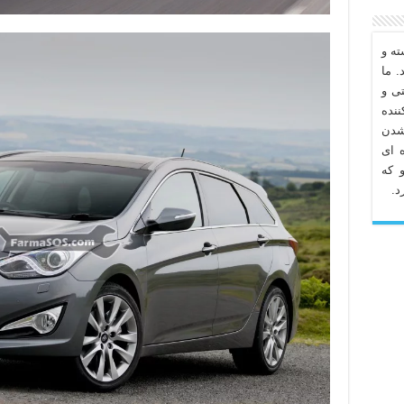
ه و
. ما
تی و
نده
شدن
 ای
 که
د.