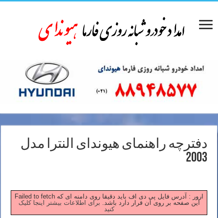
دفترچه راهنمای هیوندای النترا مدل
2003
Failed to fetch ارور : آدرس فایل پی دی اف باید دقیقا روی دامنه ای که
این صفحه بر روی آن قرار دارد باشد.
برای اطلاعات بیشتر اینجا کلیک
کنید