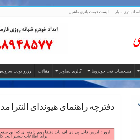
امداد باتری سیار
لیست قیمت باتری ماشین
مشخصات فنی خودروها
گالری تصاویر
مقالات
رزرو نوبت سرویس
دفترچه راهنمای هیوندای النترا مدل 14
Failed to fetch ارور : آدرس فایل پی دی اف باید دقیقا روی دامنه ای که این
برای اطلاعات بیشتر اینجا کل