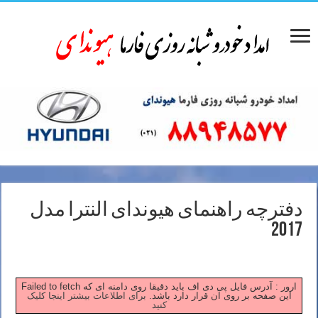
دفترچه راهنمای هیوندای النترا مدل
2017
Failed to fetch ارور : آدرس فایل پی دی اف باید دقیقا روی دامنه ای که
این صفحه بر روی آن قرار دارد باشد.
برای اطلاعات بیشتر اینجا کلیک
کنید