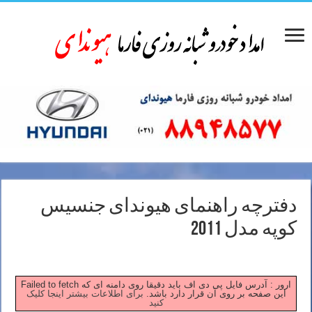
دفترچه راهنمای هیوندای جنسیس
کوپه مدل 2011
Failed to fetch ارور : آدرس فایل پی دی اف باید دقیقا روی دامنه ای که
این صفحه بر روی آن قرار دارد باشد.
برای اطلاعات بیشتر اینجا کلیک
کنید