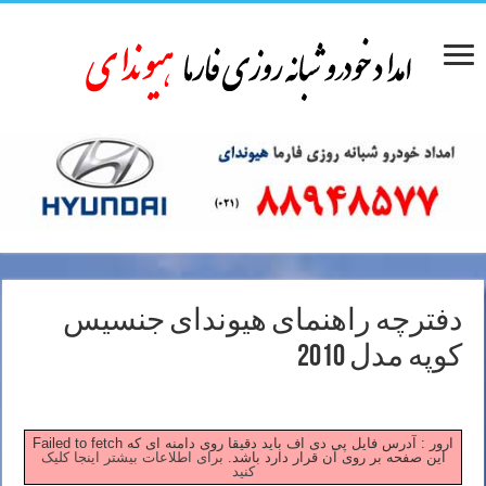
دفترچه راهنمای هیوندای جنسیس
کوپه مدل 2010
Failed to fetch ارور : آدرس فایل پی دی اف باید دقیقا روی دامنه ای که
این صفحه بر روی آن قرار دارد باشد.
برای اطلاعات بیشتر اینجا کلیک
کنید