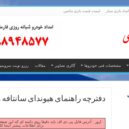
امداد باتری سیار
لیست قیمت باتری ماشین
مشخصات فنی خودروها
گالری تصاویر
مقالات
رزرو نوبت سرویس
دفترچه راهنمای هیوندای سانتافه مدل 
Failed to fetch ارور : آدرس فایل پی دی اف باید دقیقا روی دامنه ای که این
برای اطلاعات بیشتر اینجا کل