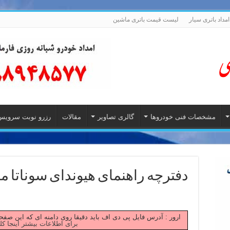
امداد باتری سیار
لیست قیمت باتری ماشین
مشخصات فنی خودروها
گالری تصاویر
مقالات
رزرو نوبت سرویس
دفترچه راهنمای هیوندای سوناتا مدل 5
Failed to fetch ارور : آدرس فایل پی دی اف باید دقیقا روی دامنه ای که این
برای اطلاعات بیشتر اینجا کل