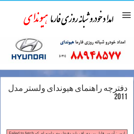
دفترچه راهنمای هیوندای ولستر مدل
2011
Failed to fetch ارور : آدرس فایل پی دی اف باید دقیقا روی دامنه ای که