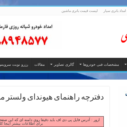
امداد باتری سیار
لیست قیمت باتری ماشین
مشخصات فنی خودروها
گالری تصاویر
مقالات
رزرو نوبت سرویس
دفترچه راهنمای هیوندای ولستر مدل 6
Failed to fetch ارور : آدرس فایل پی دی اف باید دقیقا روی دامنه ای که این
برای اطلاعات بیشتر اینجا کل