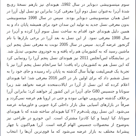
سوم میتسوبیشی دبونایر در سال 1992، هیوندای نیز بازهم نسخهٔ ری‌بج
شدهٔ آن‌را به‌عنوان نسل دوم آزرا معرفی کرد؛ بنابراین دو نسل اول آزرا در
اصل همان میتسوبیشی دبونایر بودند. سپس در سال 1998 میتسوبیشی
بدون معرفی نسل جدید به تولید این سدان خود برای همیشه پایان داد و به
همین دلیل هیوندای خود اقدام به ساخت نسل سوم آزرا کرده و آن‌را در
سال 1998 معرفی نمود. از این نسل به بعد آزرا در برخی بازارها با نام
گرنجور عرضه گردید. سپس در سال 2005 نوبت به معرفی نسل پنجم این
ماشین رسید که به کشورمان هم راه یافته و به خودروی محبوبی تبدیل شد.
در نمایشگاه لس‌آنجلس 2011 نیز هیوندای نسل پنجم آزرا را رونمایی کرد
که این نسل هم به کشورمان راه یافت؛ اما سرانجام نسل پنجم آزرا نیز با
تجربهٔ یک فیس‌لیفت نهایتاً سال گذشته به پایان راه رسیده و جای خود را به
نسل ششم داد که برای اولین بار در اکتبر 2016 معرفی شد؛ اما هیوندای
اعلام کرده که این نسل از آزرا در ایالات‌متحده عرضه نخواهد شد زیرا
سوناتا و جنسیس G80 جای آن‌را در این کشور پُر خواهند کرد؛ بنابراین آزرا
برخلاف گذشته خودرویی جهانی نبوده و حتی در اروپا هم عرضه نمی‌گردد و
صرفاً در بازارهای آسیایی مثل بازار داخلی کرهٔ جنوبی و خاورمیانه عرضه
می‌شود. این نسل روی پلت‌فرم Y7 کیا هیوندای ساخته شده که با هیوندای
سوناتا، کیا اپتیما و کیا کادنزا مشترک است. این خودرو در طراحی نیز
به‌وضوح از محصولات جنسیس الهام گرفته است. آزرا هم‌اکنون با چهار
پیشرانهٔ مختلف به بازار عرضه می‌شود که ما قوی‌ترین آن‌ها را انتخاب