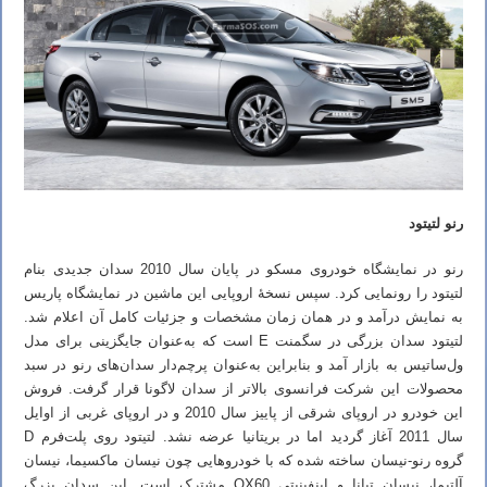
رنو لتیتود
رنو در نمایشگاه خودروی مسکو در پایان سال 2010 سدان جدیدی بنام
لتیتود را رونمایی کرد. سپس نسخهٔ اروپایی این ماشین در نمایشگاه پاریس
به نمایش درآمد و در همان زمان مشخصات و جزئیات کامل آن اعلام شد.
لتیتود سدان بزرگی در سگمنت E است که به‌عنوان جایگزینی برای مدل
ول‌ساتیس به بازار آمد و بنابراین به‌عنوان پرچم‌دار سدان‌های رنو در سبد
محصولات این شرکت فرانسوی بالاتر از سدان لاگونا قرار گرفت. فروش
این خودرو در اروپای شرقی از پاییز سال 2010 و در اروپای غربی از اوایل
سال 2011 آغاز گردید اما در بریتانیا عرضه نشد. لتیتود روی پلت‌فرم D
گروه رنو-نیسان ساخته شده که با خودروهایی چون نیسان ماکسیما، نیسان
آلتیما، نیسان تیانا و اینفینیتی QX60 مشترک است. این سدان بزرگ