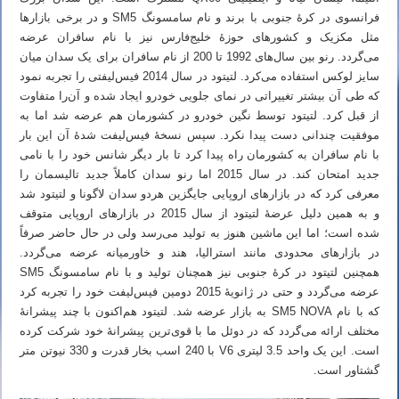
فرانسوی در کرهٔ جنوبی با برند و نام سامسونگ SM5 و در برخی بازارها
مثل مکزیک و کشورهای حوزهٔ خلیج‌فارس نیز با نام سافران عرضه
می‌گردد. رنو بین سال‌های 1992 تا 200 از نام سافران برای یک سدان میان
سایز لوکس استفاده می‌کرد. لتیتود در سال 2014 فیس‌لیفتی را تجربه نمود
که طی آن بیشتر تغییراتی در نمای جلویی خودرو ایجاد شده و آن‌را متفاوت
از قبل کرد. لتیتود توسط نگین خودرو در کشورمان هم عرضه شد اما به
موفقیت چندانی دست پیدا نکرد. سپس نسخهٔ فیس‌لیفت شدهٔ آن این بار
با نام سافران به کشورمان راه پیدا کرد تا بار دیگر شانس خود را با نامی
جدید امتحان کند. در سال 2015 اما رنو سدان کاملاً جدید تالیسمان را
معرفی کرد که در بازارهای اروپایی جایگزین هردو سدان لاگونا و لتیتود شد
و به همین دلیل عرضهٔ لتیتود از سال 2015 در بازارهای اروپایی متوقف
شده است؛ اما این ماشین هنوز به تولید می‌رسد ولی در حال حاضر صرفاً
در بازارهای محدودی مانند استرالیا، هند و خاورمیانه عرضه می‌گردد.
همچنین لتیتود در کرهٔ جنوبی نیز همچنان تولید و با نام سامسونگ SM5
عرضه می‌گردد و حتی در ژانویهٔ 2015 دومین فیس‌لیفت خود را تجربه کرد
که با نام SM5 NOVA به بازار عرضه شد. لتیتود هم‌اکنون با چند پیشرانهٔ
مختلف ارائه می‌گردد که در دوئل ما با قوی‌ترین پیشرانهٔ خود شرکت کرده
است. این یک واحد 3.5 لیتری V6 با 240 اسب بخار قدرت و 330 نیوتن متر
گشتاور است.