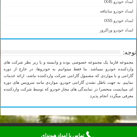
امداد خودرو IX45
امداد خودرو سانتافه
امداد خودرو IX55
امداد خودرو وراکروز
توجه:
مجموعه فارما یک مجموعه خصوصی بوده و وابسته و یا زیر نظر شرکت های
واردکننده خودرو نمیباشد. ما فقط میتوانیم به خودروها، در خارج از دوره
گارانتی و یا مواردی که مشمول گارانتی شرکت واردکننده نباشد، ارائه خدمات
نماییم. به جهت باطل نشدن گارانتی خودرو، مواردی مانند سرویس های دوره
ای میبایست منحصرا در نمایندگی های مجاز خودرو که توسط شرکت واردکننده
معرفی میگردد انجام پذیرد.
تلفن شبانه روزی امداد خودرو فارما هیوندای: 88948577-021
تماس با امداد هیوندای
تمامی حقوق این وبسایت متعلق به "امداد خودرو و اتو سرویس فارما" می باشد.