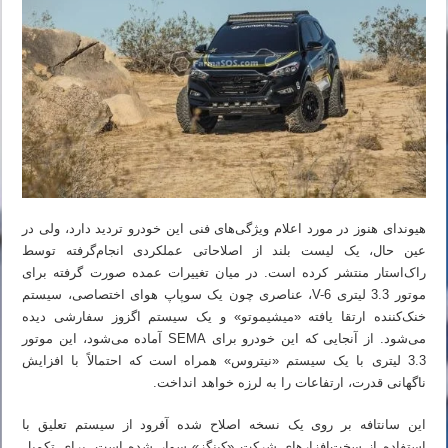
هیوندای هنوز در مورد اعلام ویژگی‌های فنی این خودرو تردید دارد، ولی در
عین حال، یک لیست بلند از اصلاحاتی عملکردی انجام‌گرفته توسط
راک‌استار منتشر کرده است. در میان تغییرات عمده صورت گرفته برای
موتور 3.3 لیتری V-6، عناصری چون یک سوپاپ هوای اختصاصی، سیستم
خنک‌کننده ارتقا یافته «میشیموتو» و یک سیستم اگزوز سفارشی دیده
می‌شود. از آنجایی که این خودرو برای SEMA آماده می‌شود، این موتور
3.3 لیتری با یک سیستم «نیتروس» همراه است که احتمالاً با افزایش
ناگهانی قدرت، ارتفاعات را به لرزه خواهد انداخت.
این سانتافه بر روی یک نسخه اصلاح شده آفرود از سیستم تعلیق با
استفاده از سخت‌افزارهای شرکت «کینگز» سوار شده است. برای تکمیل