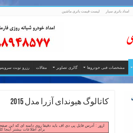
امداد باتری سیار
لیست قیمت باتری ماشین
مشخصات فنی خودروها
گالری تصاویر
مقالات
رزرو نوبت سرویس
کاتالوگ هیوندای آزرا مدل 2015
Failed to fetch ارور : آدرس فایل پی دی اف باید دقیقا روی دامنه ای که این
برای اطلاعات بیشتر اینجا کل