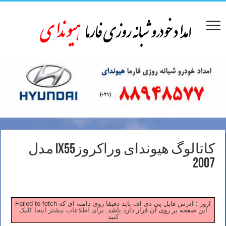
کاتالوگ هیوندای وراکروزix55 مدل
2007
Failed to fetch ارور : آدرس فایل پی دی اف باید دقیقا روی دامنه ای که
این صفحه بر روی آن قرار دارد باشد.
برای اطلاعات بیشتر اینجا کلیک
کنید