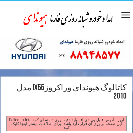
کاتالوگ هیوندای وراکروزix55 مدل
2010
Failed to fetch ارور : آدرس فایل پی دی اف باید دقیقا روی دامنه ای که
این صفحه بر روی آن قرار دارد باشد.
برای اطلاعات بیشتر اینجا کلیک
کنید