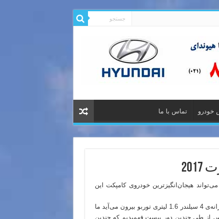
 خودرو
تماس با ما
ی‌تواند هیجان‌انگیزترین خودروی کامپکت این
با قدرت 201 اسب بخاری و گشتاور 264 نیوتون متری که از دل پیشرانه‌ی 4 سیلندر 1.6 لیتری توربو بیرون می‌آید ما
. پس از طی چندین دور پیست فهمیدیم که چندین